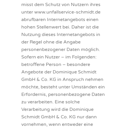
misst dem Schutz von Nutzern ihres
unter www.unfallservice-schmidt.de
LACKIEREREI
KONTAKT
abrufbaren Internetangebots einen
hohen Stellenwert bei. Daher ist die
AUTOGLAS
DATENSCHUTZ
Nutzung dieses Internetangebots in
der Regel ohne die Angabe
personenbezogener Daten möglich.
KFZ-TECHNIK
DISCLAIMER
Sofern ein Nutzer – im Folgenden:
betroffene Person – besondere
AGB
Angebote der Dominique Schmidt
GmbH & Co. KG in Anspruch nehmen
IMPRESSUM
möchte, besteht unter Umständen ein
Erfordernis, personenbezogene Daten
zu verarbeiten. Eine solche
Verarbeitung wird die Dominique
Schmidt GmbH & Co. KG nur dann
vornehmen, wenn entweder eine