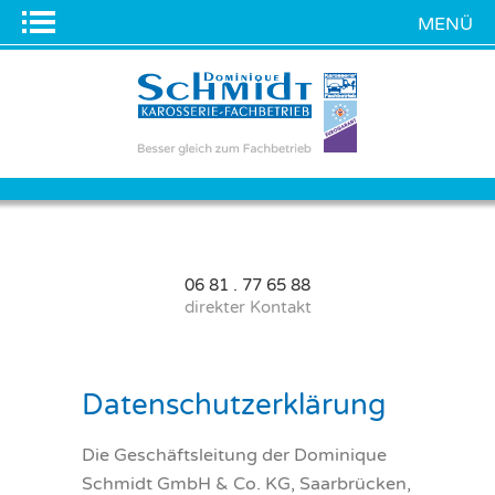
MENÜ
STARTSEITE
UNFALL, WAS TUN?
ÜBER UNS
ÜBERSICHT
LEISTUNGEN
06 81 . 77 65 88
direkter Kontakt
ANSPRECHPARTNER
ÜBERSICHT
VORTEILE
Datenschutzerklärung
KAROSSERIEBAU
KUNDENSTIMMEN
Die Geschäftsleitung der Dominique
Schmidt GmbH & Co. KG, Saarbrücken,
HAGELSCHADEN
PARTNER