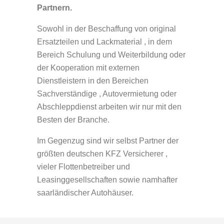
Partnern.
LACKIEREREI
KONTAKT
Sowohl in der Beschaffung von original
Ersatzteilen und Lackmaterial , in dem
Bereich Schulung und Weiterbildung oder
AUTOGLAS
DATENSCHUTZ
der Kooperation mit externen
Dienstleistern in den Bereichen
KFZ-TECHNIK
DISCLAIMER
Sachverständige , Autovermietung oder
Abschleppdienst arbeiten wir nur mit den
AGB
Besten der Branche.
Im Gegenzug sind wir selbst Partner der
IMPRESSUM
größten deutschen KFZ Versicherer ,
vieler Flottenbetreiber und
Leasinggesellschaften sowie namhafter
saarländischer Autohäuser.