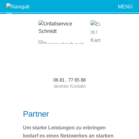
MENÜ
STARTSEITE
UNFALL, WAS TUN?
ÜBER UNS
ÜBERSICHT
LEISTUNGEN
06 81 . 77 65 88
direkter Kontakt
ANSPRECHPARTNER
ÜBERSICHT
VORTEILE
Partner
KAROSSERIEBAU
KUNDENSTIMMEN
Um starke Leistungen zu erbringen
bedarf es eines Netzwerkes an starken
HAGELSCHADEN
PARTNER