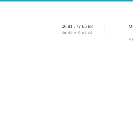
06 81 . 77 65 88
MO
direkter Kontakt
SA
VORTEILE
KUNDENSTIMMEN
PARTNER
KONTAK