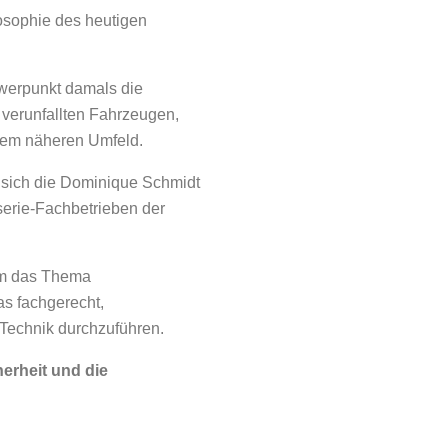
losophie des heutigen
werpunkt damals die
 verunfallten Fahrzeugen,
dem näheren Umfeld.
t sich die Dominique Schmidt
erie-Fachbetrieben der
 um das Thema
as fachgerecht,
Technik durchzuführen.
herheit und die