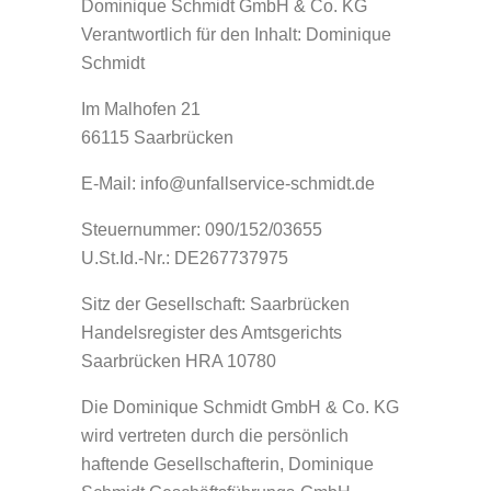
Dominique Schmidt GmbH & Co. KG
Verantwortlich für den Inhalt: Dominique
LACKIEREREI
KONTAKT
Schmidt
Im Malhofen 21
AUTOGLAS
DATENSCHUTZ
66115 Saarbrücken
E-Mail: info@unfallservice-schmidt.de
KFZ-TECHNIK
DISCLAIMER
Steuernummer: 090/152/03655
AGB
U.St.Id.-Nr.: DE267737975
Sitz der Gesellschaft: Saarbrücken
IMPRESSUM
Handelsregister des Amtsgerichts
Saarbrücken HRA 10780
Die Dominique Schmidt GmbH & Co. KG
wird vertreten durch die persönlich
haftende Gesellschafterin, Dominique