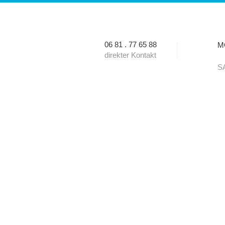
06 81 . 77 65 88
MO
direkter Kontakt
SA
VORTEILE
KUNDENSTIMMEN
PARTNER
KONTAK